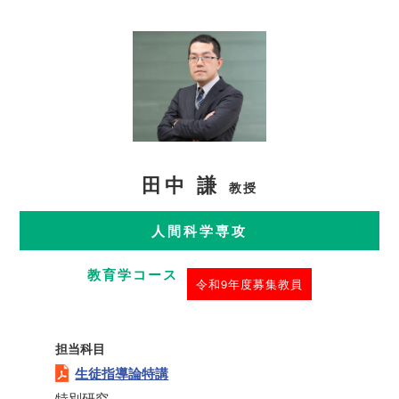
田中 謙
教授
人間科学専攻
教育学コース
令和9年度募集教員
担当科目
生徒指導論特講
特別研究