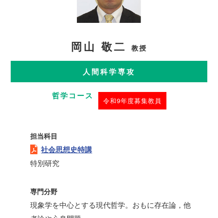
岡山 敬二
教授
人間科学専攻
哲学コース
令和9年度募集教員
担当科目
社会思想史特講
特別研究
専門分野
現象学を中心とする現代哲学。おもに存在論，他