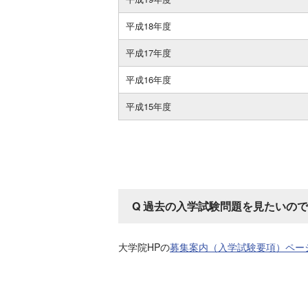
平成18年度
平成17年度
平成16年度
平成15年度
Q 過去の入学試験問題を見たいの
大学院HPの
募集案内（入学試験要項）ペー