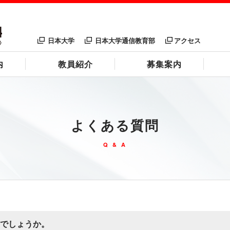
日本大学
日本大学通信教育部
アクセス
内
教員紹介
募集案内
よくある質問
Q & A
要でしょうか。