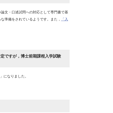
⼩論⽂・⼝述試問への対応として専⾨書で基
ろな準備をされているようです。また，
「入
予定ですが，博士前期課程入学試験
能」になりました。