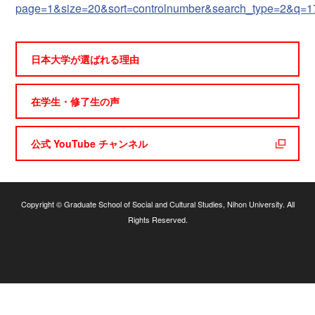
page=1&size=20&sort=controlnumber&search_type=2&q=
日本大学が選ばれる理由
在学生・修了生の声
公式 YouTube チャンネル
Copyright © Graduate School of Social and Cultural Studies, Nihon University. All
Rights Reserved.