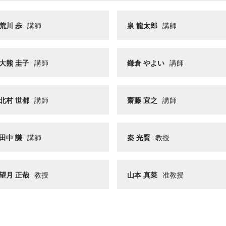
荒川 歩
講師
泉 龍太郎
講師
大熊 圭子
講師
鎌倉 やよい
講師
北村 世都
講師
齋藤 宜之
講師
田中 謙
講師
秦 光賢
教授
望月 正哉
教授
山本 真菜
准教授