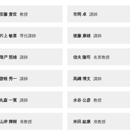
安藤 貴世
教授
市岡 卓
講師
片上 敏喜
専任講師
後藤 康雄
講師
階戸 照雄
講師
信夫 隆司
名誉教授
曽根 秀一
講師
髙綱 博文
講師
丸森 一寛
講師
水谷 公彦
教授
山岸 輝樹
准教授
米田 紘康
准教授