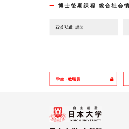
博士後期課程 総合社会
石浜 弘道
講師
学生・教職員