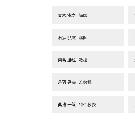
青木 滋之
講師
石浜 弘道
講師
菊島 勝也
教授
丹羽 秀夫
准教授
眞邉 一近
特任教授