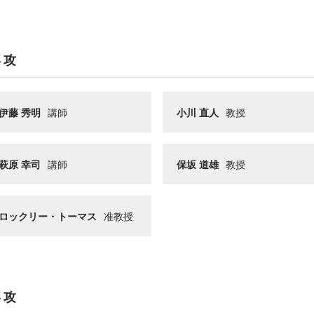
専攻
伊藤 秀明
講師
小川 直人
教授
萩原 幸司
講師
保坂 道雄
教授
ロックリー・トーマス
准教授
専攻