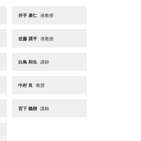
井手 康仁
准教授
佐藤 奨平
准教授
白鳥 和生
講師
中村 良
教授
宮下 義樹
講師