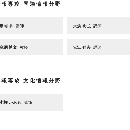
情報専攻 国際情報分野
市岡 卓
講師
大浜 明弘
講師
髙綱 博文
教授
安江 伸夫
講師
情報専攻 文化情報分野
小柳 かおる
講師