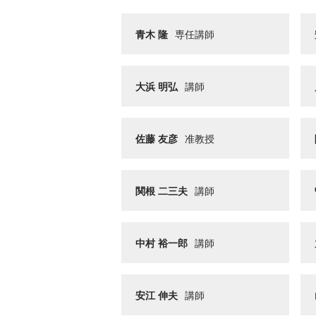
青木 隆
専任講師
大浜 明弘
講師
佐藤 友彦
准教授
関根 二三夫
講師
中村 裕一郎
講師
安江 伸夫
講師