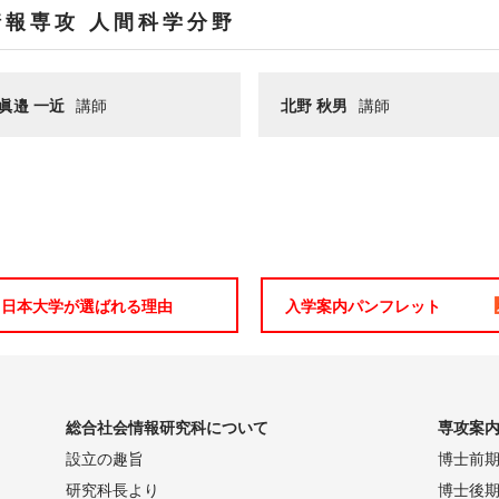
情報専攻 人間科学分野
眞邉 一近
講師
北野 秋男
講師
日本大学が選ばれる理由
入学案内パンフレット
総合社会情報研究科について
専攻案
設立の趣旨
博士前
研究科長より
博士後