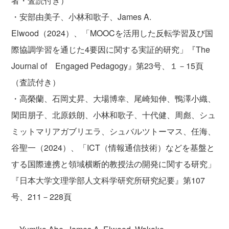
者・査読付き）
・安部由美子、小林和歌子、James A.
Elwood（2024）、「MOOCを活用した反転学習及び国
際協調学習を通じた4要因に関する実証的研究」『The
Journal of Engaged Pedagogy』第23号、１－15頁
（査読付き）
・高榮蘭、石岡丈昇、大場博幸、尾崎知伸、鴨澤小織、
閑田朋子、北原鉄朗、小林和歌子、十代健、周彪、シュ
ミットマリアガブリエラ、シュバルツトーマス、任海、
谷聖一（2024）、「ICT（情報通信技術）などを基盤と
する国際連携と領域横断的教授法の開発に関する研究」
『日本大学文理学部人文科学研究所研究紀要』第107
号、211－228頁