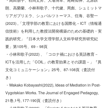
・閑田朋子、石岡丈昇、大場博幸、尾崎知伸、北原鉄
朗、高榮蘭、小林和歌子、十代健、周彪、シュミットマ
リアガブリエラ、シュバルツトーマス、任海、谷聖一
(2023) ,「文理学部の教育における国際化－ICT（情報通
信技術）を利用した教授法開発構築のための基礎的・実
践的研究」『日本大学文理学部人文科学研究所研究紀
要」第105号、69－98頁
・小林和歌子(2022) 、「コロナ禍における英語教育－
ICTを活用した「COIL」の教育効果とその課題－」『異
文化コミュニケーション』25号、87-108頁（査読付
き）
・Wakako Kobayashi(2022), Ideas of Mediation in Post-
Vygotskian Works. The Journal of Engaged Pedagogy,
21巻,1号, 177-190頁（査読付き）