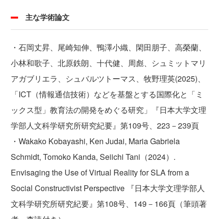
主な学術論文
・石岡丈昇、尾崎知伸、鴨澤小織、閑田朋子、高榮蘭、
小林和歌子、北原鉄朗、十代健、周彪、シュミットマリ
アガブリエラ、シュバルツトーマス、牧野理英(2025)、
「ICT（情報通信技術）などを基盤とする国際化と「ミ
ックス型」教育法の開発をめぐる研究」『日本大学文理
学部人文科学研究所研究紀要』第109号、223－239頁
・Wakako Kobayashi, Ken Judai, Maria Gabriela
Schmidt, Tomoko Kanda, Seiichi Tani（2024）.
Envisaging the Use of Virtual Reality for SLA from a
Social Constructivist Perspective 『日本大学文理学部人
文科学研究所研究紀要』第108号、149－166頁（筆頭著