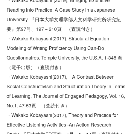
・Wakako Kobayashi (2019), Bringing Extensive
Reading into Practice: A Case Study in a Japanese
University. 『日本大学文理学部人文科学研究所研究紀
要』第97号、197－210頁 （査読付き）
・Wakako Kobayashi(2017), Structural Equation
Modeling of Writing Proficiency Using Can-Do
Questionnaires. Temple University, the U.S.A. 1-348 頁
（電子出版）（査読付き）
・Wakako Kobayashi(2017), A Contrast Between
Social Constructivism and Structuration Theory in Terms
of Learning. The Journal of Engaged Pedagogy, Vol. 16,
No.1. 47-53頁 （査読付き）
・Wakako Kobayashi(2017), Theory and Practice for
Effective Listening Activities -An Action Research