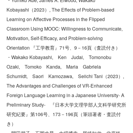
・Yumiko Abe, James A. Elwood, Wakako
Kobayashi（2023）, The Effects of Problem-based
Learning on Affective Processes in the Flipped
Classroom Using MOOC: Willingness to Communicate,
Motivation, Self-Efficacy, and Problem-solving
Orientation 『工学教育』71号、9－16頁（査読付き）
・Wakako Kobayashi, Ken Judai, Tomonobu
Ozaki, Tomoko Kanda, Maria Gabriela
Schumidt, Saori Kamozawa, Seiichi Tani（2023）,
The Advantages and Challenges of VR-Enhanced
Foreign Language Learning in a Japanese University- A
Preliminary Study- 『日本大学文理学部人文科学研究所
研究紀要』第106号、173－196頁（筆頭著者・査読付
き）