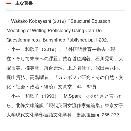
主な著書
・Wakako Kobayashi (2019)『Structural Equation
Modeling of Writing Proficiency Using Can-Do
Questionnaires』Bunshindo Publisher, pp.1-232.
・小林 和歌子（2019）、「外国語教育―過去・現
在・そして未来への課題」藁谷哲也編著、石川晃司、大
塚友美、櫛英彦、落合康浩、上之園佳子、深田喜八郎、
梶山貴弘、高階曜衣、『カンボジア研究－その自然・文
化・社会・政治・経済』文眞堂、44－62頁.
・小林 和歌子（1993）、M.Spark「その汚さと言った
ら」北條文緒編訳『現代英国女流作家短編集』東京女子
大学現代文化学部言語文化学科、翻訳担当pp.265-272.