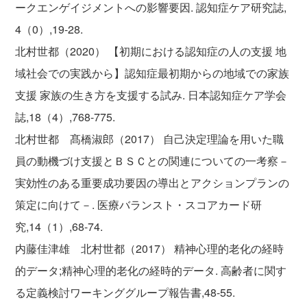
ークエンゲイジメントへの影響要因. 認知症ケア研究誌,
4（0）,19-28.
北村世都（2020） 【初期における認知症の人の支援 地
域社会での実践から】認知症最初期からの地域での家族
支援 家族の生き方を支援する試み. 日本認知症ケア学会
誌,18（4）,768-775.
北村世都 髙橋淑郎（2017） 自己決定理論を用いた職
員の動機づけ支援とＢＳＣとの関連についての一考察－
実効性のある重要成功要因の導出とアクションプランの
策定に向けて－. 医療バランスト・スコアカード研
究,14（1）,68-74.
内藤佳津雄 北村世都（2017） 精神心理的老化の経時
的データ;精神心理的老化の経時的データ. 高齢者に関す
る定義検討ワーキンググループ報告書,48-55.