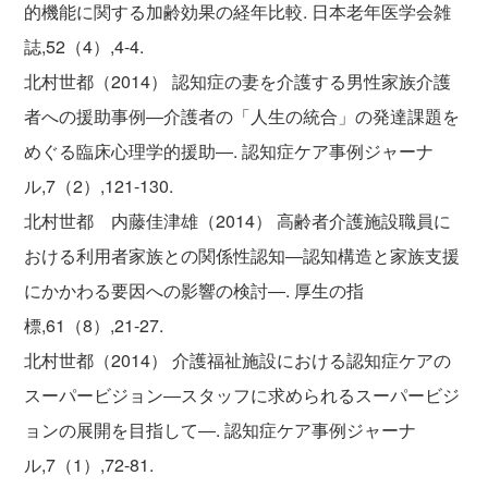
的機能に関する加齢効果の経年比較. 日本老年医学会雑
誌,52（4）,4-4.
北村世都（2014） 認知症の妻を介護する男性家族介護
者への援助事例―介護者の「人生の統合」の発達課題を
めぐる臨床心理学的援助―. 認知症ケア事例ジャーナ
ル,7（2）,121-130.
北村世都 内藤佳津雄（2014） 高齢者介護施設職員に
おける利用者家族との関係性認知―認知構造と家族支援
にかかわる要因への影響の検討―. 厚生の指
標,61（8）,21-27.
北村世都（2014） 介護福祉施設における認知症ケアの
スーパービジョン―スタッフに求められるスーパービジ
ョンの展開を目指して―. 認知症ケア事例ジャーナ
ル,7（1）,72-81.