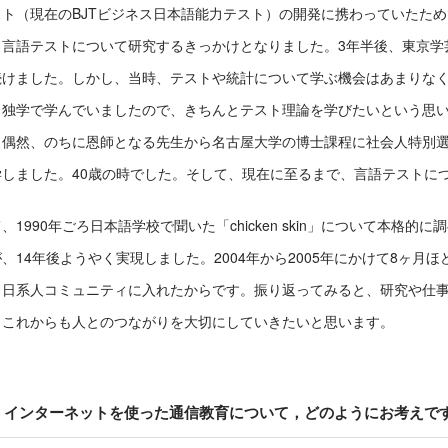
スト（現在のBJTビジネス日本語能力テスト）の開発に携わっていたた
、言語テストについて研究するきっかけとなりました。3年半後、東京学
続けました。しかし、当時、テストや統計について学ぶ機会はあまりな
ら独学で学んでいましたので、きちんとテスト理論を学びたいという思
、偶然、のちに恩師となる先生から名古屋大学の博士課程に社会人特別
学しました。40歳の時でした。そして、現在に至るまで、言語テストに
、1990年ごろ日本語学校で聞いた「chicken skin」について本格
、14年後ようやく実現しました。2004年から2005年にかけて8ヶ
、日系人コミュニティに入れたからです。振り返ってみると、研究や仕
。これからも人とのつながりを大切にしていきたいと思います。
インターネットを使った通信教育について，どのようにお考えで