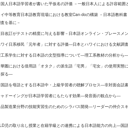
中国人日本語学習者が書いた平仮名の評価 －一般日本人による許容範囲
タイ中等教育日本語教育現場における教室Can-doの構築 －日本語教科
調査を基に－
項目改訂がテストの精度に与える影響－日本語オンライン・プレースメ
ハワイ日系移民「元年者」に対する評価―日本とハワイにおける文献調
理工系学生に対する日本語の文型指導について―理工系教材の分析から
中華圏における借用語「オタク」の派生語「宅男」「宅女」の使用実態
ら探る―
中国語を母語とする日本語中・上級学習者の聴解プロセス―非対面会話
シャドーイングが日本語学習者にもたらす効果―発音面の観点から―
食品製造業分野の技能実習生のためのシラバス開発―リーダーの仲介スキル
CLD児の取り出し授業と在籍学級との連携による日本語能力の向上―国