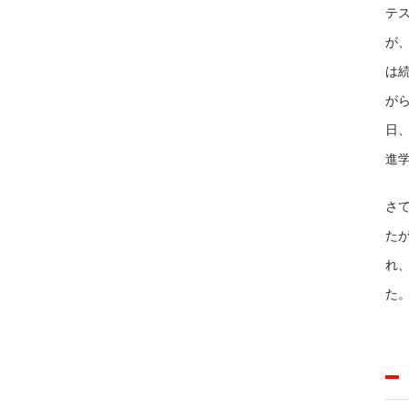
テ
が
は
が
日
進
さて
たが
れ
た