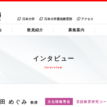
日本大学
日本大学通信教育部
アクセス
内
教員紹介
募集案内
インタビュー
Interview
田 めぐみ
文化情報専攻
言語教育研究コー
教授