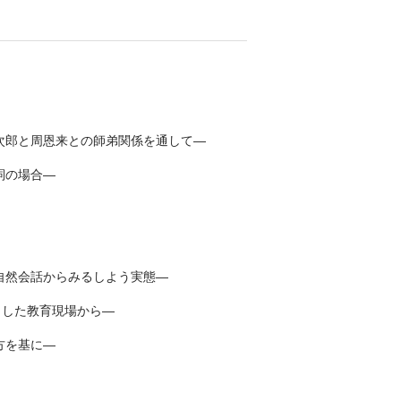
次郎と周恩来との師弟関係を通して―
詞の場合―
自然会話からみるしよう実態―
とした教育現場から―
え方を基に―