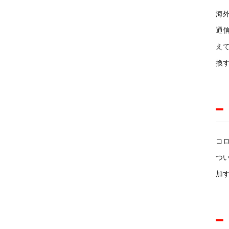
海
通
え
換
コ
つ
加