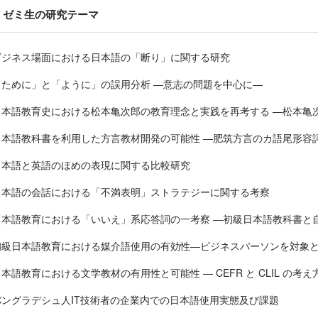
ゼミ生の研究テーマ
ビジネス場面における日本語の「断り」に関する研究
「ために」と「ように」の誤用分析 ―意志の問題を中心に―
日本語教育史における松本亀次郎の教育理念と実践を再考する ―松本亀
日本語教科書を利用した方言教材開発の可能性 ―肥筑方言のカ語尾形容
日本語と英語のほめの表現に関する比較研究
日本語の会話における「不満表明」ストラテジーに関する考察
日本語教育における「いいえ」系応答詞の一考察 ―初級日本語教科書と
初級日本語教育における媒介語使用の有効性―ビジネスパーソンを対象
本語教育における文学教材の有用性と可能性 ― CEFR と CLIL の考
バングラデシュ人IT技術者の企業内での日本語使用実態及び課題