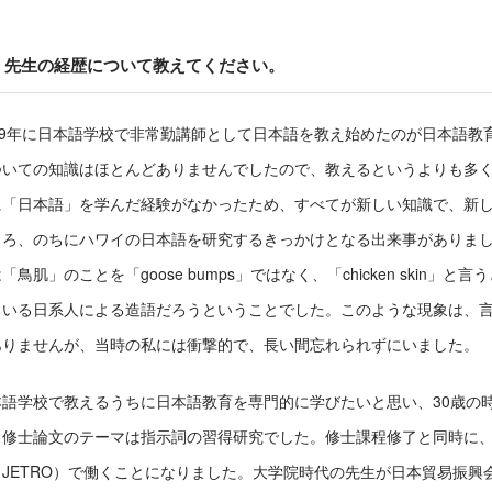
先生の経歴について教えてください。
989年に日本語学校で非常勤講師として日本語を教え始めたのが日本語
ついての知識はほとんどありませんでしたので、教えるというよりも多
に「日本語」を学んだ経験がなかったため、すべてが新しい知識で、新
ころ、のちにハワイの日本語を研究するきっかけとなる出来事がありま
「鳥肌」のことを「goose bumps」ではなく、「chicken skin
くいる日系人による造語だろうということでした。このような現象は、
ありませんが、当時の私には衝撃的で、長い間忘れられずにいました。
本語学校で教えるうちに日本語教育を専門的に学びたいと思い、30歳の
。修士論文のテーマは指示詞の習得研究でした。修士課程修了と同時に
、JETRO）で働くことになりました。大学院時代の先生が日本貿易振興会