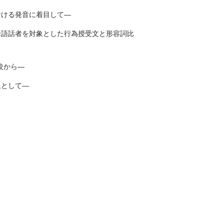
おける発音に着目して―
母語話者を対象とした行為授受文と形容詞比
較から―
象として―