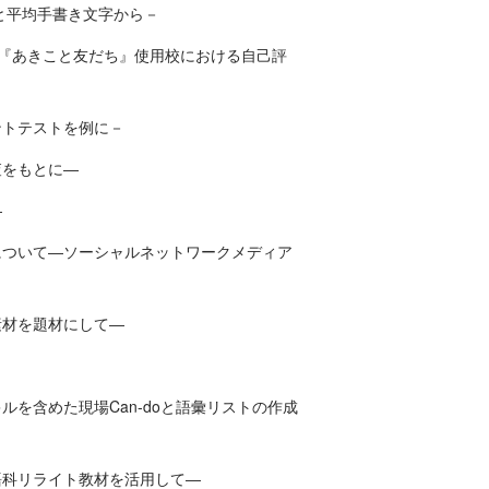
と平均手書き文字から－
書『あきこと友だち』使用校における自己評
ントテストを例に－
査をもとに―
―
について―ソーシャルネットワークメディア
素材を題材にして―
を含めた現場Can-doと語彙リストの作成
語科リライト教材を活用して―