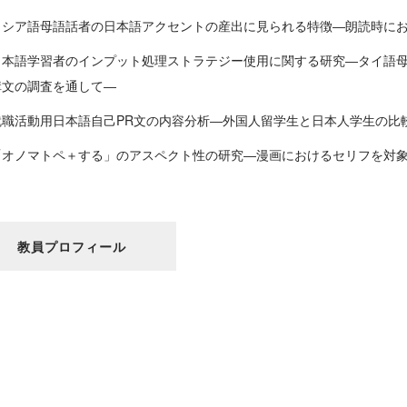
ロシア語母語話者の日本語アクセントの産出に見られる特徴―朗読時に
日本語学習者のインプット処理ストラテジー使用に関する研究―タイ語
構文の調査を通して―
就職活動用日本語自己PR文の内容分析―外国人留学生と日本人学生の比
「オノマトペ＋する」のアスペクト性の研究―漫画におけるセリフを対
教員プロフィール