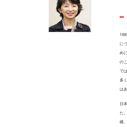
1
に
め
の
では
多
は
日
た
構