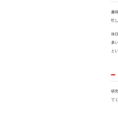
趣
忙
休
多
と
研
て