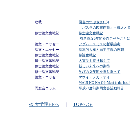
連載
司書のつぶやき(13)
『バスラの図書館員』－戦火と
修士論文奮戦記
修士論文奮戦記
‐有意義な2年間を過ごせたこと
論文・エッセー
アダム・スミスの哲学論考
論文・エッセー
基本的人権と民主主義の思想
修士論文奮戦記
修論奮戦記
博士論文奮戦記
大震災を乗り越えて
修士論文奮戦記
新しい未来への期待
修士論文奮戦記
学びの２年間を振り返って
論文・エッセー
マウイ・ノカ・オイ
MAUI NO KA OI=Maui is the
同窓会コラム
平成27度前期同窓会活動報告
≪ 大学院HPへ
｜
TOPへ ≫