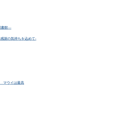
図書館―
に感謝の気持ちを込めて‐
 best! マウイは最高