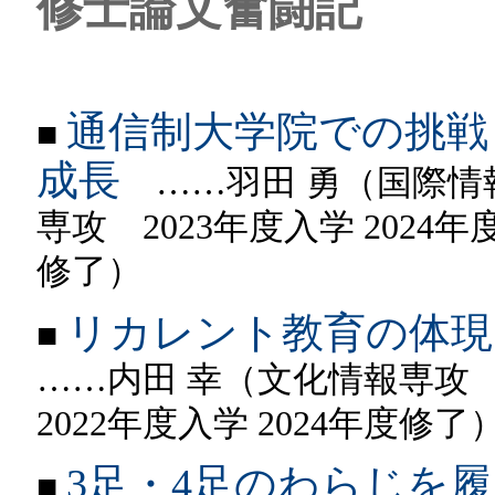
修士論文奮闘記
通信制大学院での挑戦
■
成長
……羽田 勇（国際情
専攻 2023年度入学 2024年
修了）
リカレント教育の体現
■
……内田 幸（文化情報専
2022年度入学 2024年度修了
3足・4足のわらじを
■