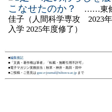
こなせたのか？
……東
佳子（人間科学専攻 2023
入学 2025年度修了）
■
編集後記
■「文責・著作権は筆者」「転載・無断引用不許可」
■電子マガジン実務担当：秋草・神井・島田・田中
■ご投稿・ご意見は
gssc.e-journal@nihon-u.ac.jp
まで