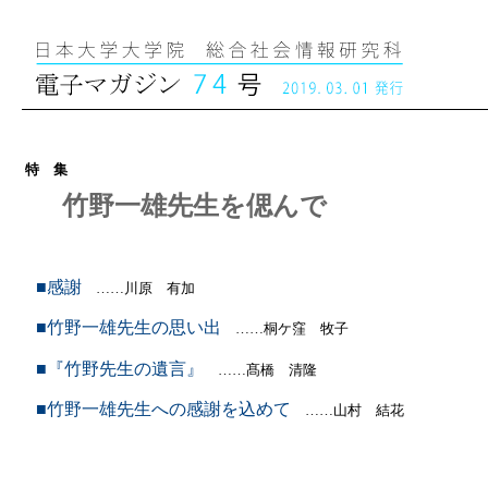
特 集
竹野一雄先生を偲んで
■感謝
……川原 有加
■竹野一雄先生の思い出
……桐ケ窪 牧子
■『竹野先生の遺言』
……髙橋 清隆
■竹野一雄先生への感謝を込めて
……山村 結花