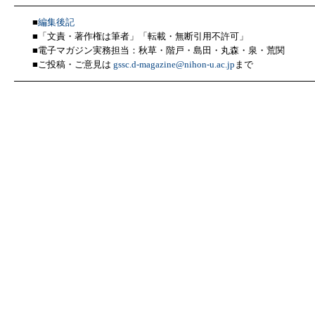
■
編集後記
■「文責・著作権は筆者」「転載・無断引用不許可」
■電子マガジン実務担当：秋草・階戸・島田・丸森・泉・荒関
■ご投稿・ご意見は
gssc.d-magazine@nihon-u.ac.jp
まで