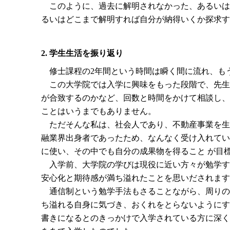
このように、過去に解明されなかった、あるいは
るいはどこまで解明すれば自分が納得いくか探求す
2. 学生生活を振り返り
修士課程の2年間という時間は瞬く間に流れ、も
この大学院では入学に興味をもった段階で、先生
が合致するのかなど、回数と時間をかけて相談し、
ことはいうまでもありません。
ただそんな私は、社会人であり、不動産事業を生
融業界出身者であったため、なんなく受け入れてい
に使い、その中でも自分の成果物を得ること が目
入学前、大学院の学びは現役に近い方々が勉学す
安心化と期待感が満ち溢れたことを思いだされます
通信制という勉学手法もさることながら、周りの
ち溢れる自身に気づき、おくれをとらないようにす
書きになるとのきっかけで入学されている方に深く