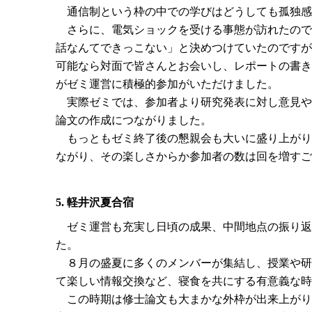
通信制という枠の中での学びはどうしても孤独感
さらに、電気ショックを受ける事態が訪れたので
話なんてできっこない」と決めつけていたのですが
可能なら対面で皆さんとお会いし、レポートの書き
がゼミ運営に積極的参加がいただけました。
実際ゼミでは、参加者より研究発表に対し意見や
論文の作成につながりました。
もっともゼミ終了後の懇親会も大いに盛り上がり
ながり、その楽しさからか参加者の数は回を増すご
5. 軽井沢夏合宿
ゼミ運営も充実し日頃の成果、中間地点の振り返
た。
８月の盛夏に多くのメンバーが集結し、授業や研
て楽しい情報交換など、寝食を共にする有意義な時
この時期は修士論文も大まかな外枠が出来上がり