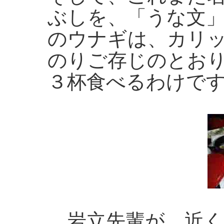
ぶしを、「うな文
のウナギは、カリ
のりご存じのとお
３杯食べるわけで
岩立先輩が、近く