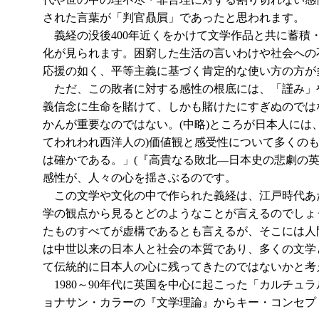
された言葉が「判官贔屓」であったと思われます。
義経の没後400年近くをかけて文学作品と共に蓄積
化が見られます。困窮した生活の言いわけや社会への
応援の如く、平等主義に基づく肯定的な使い方の方が
ただ、この敗者に対する感性の根底には、「謹み」
義信念に生命を賭けて、しかも賭けたにすぎぬのでは
かんが重要なのではない。(中略)ところが日本人に
てわれわれ西洋人の)価値観と感受性について多くの
は確かである。」(『高貴なる敗北―日本史の悲劇の
感性が、人々の心を揺さぶるのです。
この文学や文化の中で作られた義経は、江戸時代あ
学の観点から見るとどのようなことが言えるのでしょ
たものすべてが虚構であるとも言えるが、そこには人
は中世以来の日本人と社会の本質であり、多くの文学
て伝統的に日本人の心に残ってきたのではないかと考
1980～90年代に英国を中心に起こった「カルチ
ョナサン・カラーの『文学理論』からキー・コンセプ