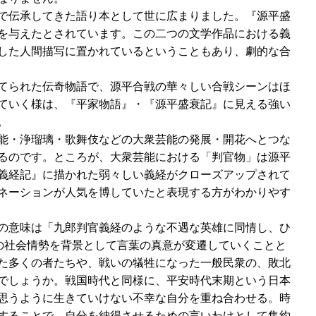
承で伝承してきた語り本として世に広まりました。『源平盛
を与えたとされています。この二つの文学作品における義
した人間描写に置かれているということもあり、劇的な合
てられた伝奇物語で、源平合戦の華々しい合戦シーンはほ
ていく様は、『平家物語』・『源平盛衰記』に見える強い
。
能・浄瑠璃・歌舞伎などの大衆芸能の発展・開花へとつな
るのです。ところが、大衆芸能における「判官物」は源平
義経記』に描かれた弱々しい義経がクローズアップされて
ネーションが人気を博していたと表現する方がわかりやす
の意味は「九郎判官義経のような不遇な英雄に同情し、ひ
の社会情勢を背景として言葉の真意が変遷していくことと
た多くの者たちや、戦いの犠牲になった一般民衆の、敗北
でしょうか。戦国時代と同様に、平安時代末期という日本
思うように生きていけない不幸な自分を重ね合わせる。時
することで、自分を納得させるための言いわけとして集約