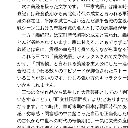
次に義経を扱った文学です。『平家物語』は鎌倉時代
衰記』は鎌倉後期から南北朝時代の成立と言われる軍
経の存在は、平家を滅亡へ追い込んだ源平合戦の立役
戦シーンにおける奇襲作戦の名人としての源義経が華
一方『義経記』は室町時代初期の成立と言われ、義
とんど省略されています。親に甘えることもできずに
義経とは逆に、貴種の血を引く身でありながら重なる
これら三つの「義経物語」がミックスされて文学作
がり、「判官物」と言われる義経を主人公にした一連
合戦にまつわる数々のエピソードが脚色されたストー
いることが多いのです。むしろ強い方のキャラクター
いかもしれません。
三つの文学作品から派生した大衆芸能としての「判
いきすること」(『旺文社国語辞典』より)とありま
なります。この時代、室町末期の日本は戦国時代であ
感・劣等感・閉塞感の中に起こった自己を正当化した
の古代から中世への時代の転換期に、一気に栄光の座
代や世の中の理不尽・非合理に対する割り切れない感