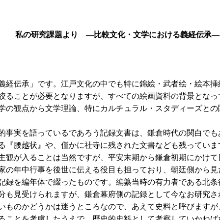
私の研究課題より ―比較文化・文学における義経伝承―
義経伝承」です。江戸文化の中でも特に錦絵・武者絵・絵本挿
絞ることが必要となりますが、すべての絵画資料の背景となっ
学の観点から文学理論、特にカルチュラル・スタディーズとの
的事実を語っているであろう記録文書は、鎌倉時代の関白でも
る『腰越状』や、僅かに社寺に残された文書なども残っていま
観が入ることは当然ですが、平安末期から鎌倉初期にかけて日
家の年中行事を後世に伝える役目も担っており、朝廷側から見
府の記録を編年体で綴ったものです。編纂当時の有力者である北
分も見受けられますが、鎌倉幕府側の記録として今なお研究さ
いものかどうかは迷うところなので、あえて史料と呼びますが
ることを考慮したうえで、歴史的史料として考察していかねば