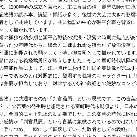
、1200年頃の成立と言われ、主に盲目の僧・琵琶法師が口
記物語の読み本。説話・挿話が多く、後世の文芸に大きな影響
者として共通しています。共に物語の中心が源平合戦を背景に
々しく描かれています。
経の孤独な幼少期と源平合戦後の流浪・没落の時期に焦点があ
育った少年時代から、鎌倉方に疎まれ命を狙われて放浪没落し
不運に翻弄される弱々しく幸薄い御曹司として描かれています
品における義経武勇伝が確立しました。そして室町時代以降の
の芸能作品によって、江戸時代における国民的英雄像が完成す
リーであるのとは対照的に、登場する義経のキャラクターは『
は弁慶が担当しており、対比するか弱い義経との絶妙なコンビ
官物」に共通するのが「判官贔屓」という思想です。この言葉
すが、この言葉の発生時と想定される室町時代末期頃より、日本
り、全国的にも下剋上の動乱期でした。この変革の時代に敗れ
い感情が「判官贔屓」という言葉に象徴されているのではない
に登りつめ、一瞬にして転落していった敗者としての義経に、
情の中で、義経を不幸のどん底に落とし込み、その義経に同情