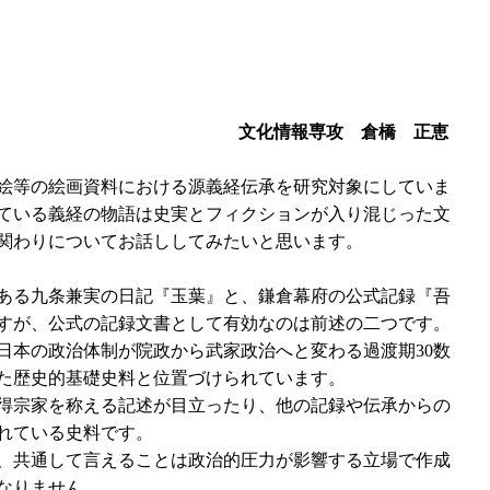
文化情報専攻 倉橋 正恵
絵等の絵画資料における源義経伝承を研究対象にしていま
ている義経の物語は史実とフィクションが入り混じった文
関わりについてお話ししてみたいと思います。
ある九条兼実の日記『玉葉』と、鎌倉幕府の公式記録『吾
すが、公式の記録文書として有効なのは前述の二つです。
本の政治体制が院政から武家政治へと変わる過渡期30数
た歴史的基礎史料と位置づけられています。
条得宗家を称える記述が目立ったり、他の記録や伝承からの
れている史料です。
、共通して言えることは政治的圧力が影響する立場で作成
なりません。