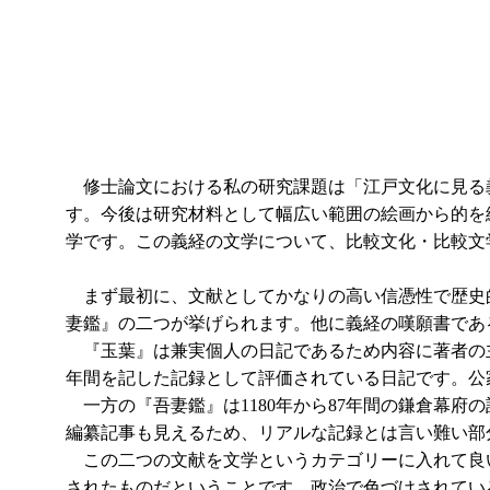
修士論文における私の研究課題は「江戸文化に見る
す。今後は研究材料として幅広い範囲の絵画から的を
学です。この義経の文学について、比較文化・比較文
まず最初に、文献としてかなりの高い信憑性で歴史
妻鑑』の二つが挙げられます。他に義経の嘆願書であ
『玉葉』は兼実個人の日記であるため内容に著者の主
年間を記した記録として評価されている日記です。公
一方の『吾妻鑑』は1180年から87年間の鎌倉幕
編纂記事も見えるため、リアルな記録とは言い難い部
この二つの文献を文学というカテゴリーに入れて良
されたものだということです。政治で色づけされてい