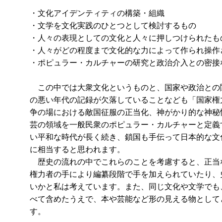
・文化アイデンティティの構築・組織
・文学を文化実践のひとつとして検討するもの
・人々の表現としての文化と人々に押しつけられたも
・人々がどの程度まで文化的な力によって作られ操作
・ポピュラー・カルチャーの研究と政治介入との密接
この中では大衆文化というものと、国家や政治との
の悪い年代の記録が欠落していることなども「国家権
争の場における敵国征服の正当化、神がかり的な神秘
芸の領域を一般民衆のポピュラー・カルチャーと定義
い平和な時代が長く続き、鎖国も手伝って日本的な文
に相当すると思われます。
歴史の流れの中でこれらのことを考慮すると、正当
権力者の手により編纂段階で手を加えられていたり、
いかと私は考えています。また、同じ文化や文学でも
べて含めたうえで、本や芸能など形の見える物として
す。