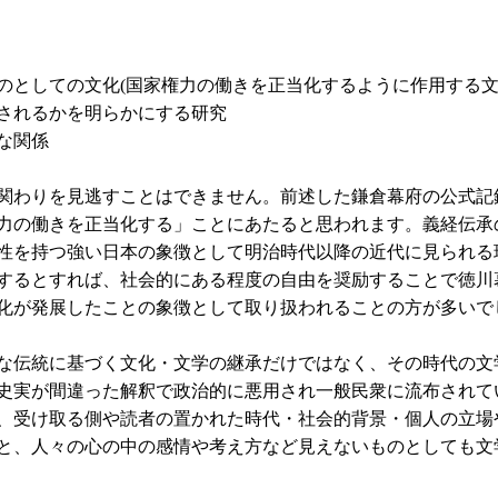
のとしての文化(国家権力の働きを正当化するように作用する文
されるかを明らかにする研究
な関係
関わりを見逃すことはできません。前述した鎌倉幕府の公式記
力の働きを正当化する」ことにあたると思われます。義経伝承
性を持つ強い日本の象徴として明治時代以降の近代に見られる
するとすれば、社会的にある程度の自由を奨励することで徳川
化が発展したことの象徴として取り扱われることの方が多いで
な伝統に基づく文化・文学の継承だけではなく、その時代の文
史実が間違った解釈で政治的に悪用され一般民衆に流布されて
、受け取る側や読者の置かれた時代・社会的背景・個人の立場
と、人々の心の中の感情や考え方など見えないものとしても文