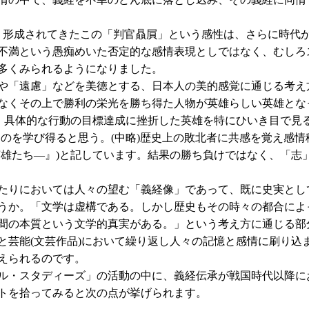
・形成されてきたこの「判官贔屓」という感性は、さらに時代
不満という愚痴めいた否定的な感情表現としではなく、むしろ
多くみられるようになりました。
や「遠慮」などを美徳とする、日本人の美的感覚に通じる考え
なくその上で勝利の栄光を勝ち得た人物が英雄らしい英雄とな
は、具体的な行動の目標達成に挫折した英雄を特にひいき目で見
ものを学び得ると思う。(中略)歴史上の敗北者に共感を覚え感
英雄たち―』)と記しています。結果の勝ち負けではなく、「志
たりにおいては人々の望む「義経像」であって、既に史実とし
うか。「文学は虚構である。しかし歴史もその時々の都合によ
間の本質という文学的真実がある。」という考え方に通じる部
と芸能(文芸作品)において繰り返し人々の記憶と感情に刷り込
えられるのです。
ュラル・スタディーズ」の活動の中に、義経伝承が戦国時代以降
トを拾ってみると次の点が挙げられます。