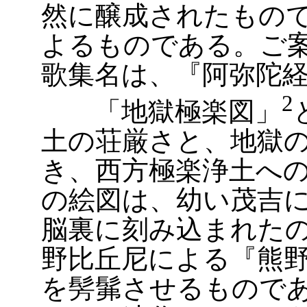
然に醸成されたもの
よるものである。ご
歌集名は、『阿弥陀
2
「地獄極楽図」
土の荘厳さと、地獄
き、西方極楽浄土へ
の絵図は、幼い茂吉
脳裏に刻み込まれた
野比丘尼による『熊
を髣髴させるもので