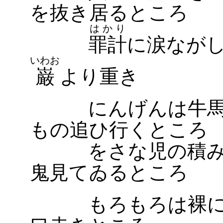
を抜き居るところ
はかり
罪計
に涙なが
いわお
巌
より重き
にんげんは牛馬と
もの追ひ行くところ
をさな児の積みし
鬼見てゐるところ
もろもろは裸に