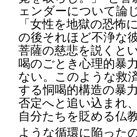
ェンダーについて論
「女性を地獄の恐怖
の後それほど不浄な
菩薩の慈悲を説くと
喝のごとき心理的暴
ない。このような救
する恫喝的構造の暴
否定へと追い込まれ
自分たちを貶める仏
ような循環に陥った