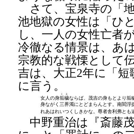
さて、宝泉寺の「地
池地獄の女性は「ひ
し、一人の女性亡者
冷徹なる情景は、あ
宗教的な戦慄として
吉は、大正2年に「短
に言う。
くえ
女人の身
垢穢
ならば、茂吉の身もとより垢
身ながく三界濁にとどまらんとす。南閻浮
れあはれいつくしきかな。尊者舎利弗とも
中野重治は『斎藤茂