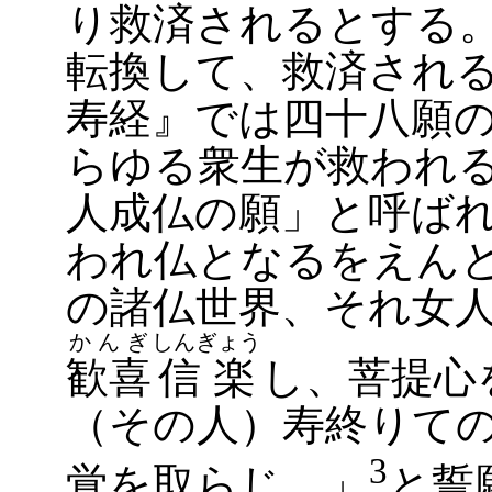
り救済されるとする
転換して、救済され
寿経』では四十八願
らゆる衆生が救われ
人成仏の願」と呼ば
われ仏となるをえん
の諸仏世界、それ女
かんぎ
しんぎょう
歓喜
信楽
し、菩提心
（その人）寿終りて
3
覚を取らじ。」
と誓