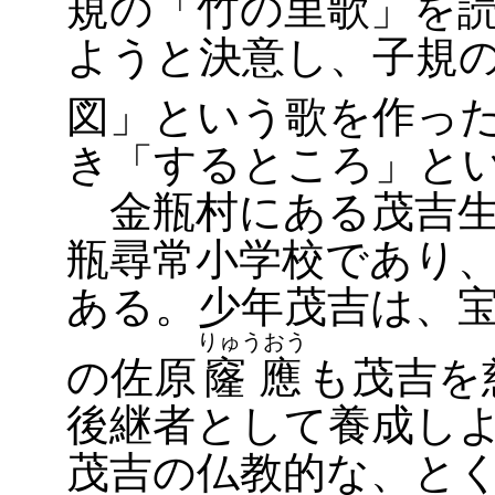
規の「竹の里歌」を
ようと決意し、子規
図」という歌を作っ
き「するところ」と
金瓶村にある茂吉生
瓶尋常小学校であり
ある。少年茂吉は、
りゅうおう
の佐原
窿應
も茂吉を
後継者として養成し
茂吉の仏教的な、と