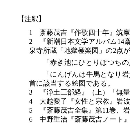
【注釈】
1 斎藤茂吉『作歌四十年』筑摩叢
2 『新潮日本文学アルバム14斎
泉寺所蔵「地獄極楽図」の2点
「赤き池にひとりぼつちの
「にんげんは牛馬となり岩
首に該当する絵図である。
3 『浄土三部経』（上）「無量寿
4 大越愛子『女性と宗教』岩波書
5 『斎藤茂吉全集』第11巻、岩波
6 中野重治『斎藤茂吉ノート』筑