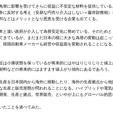
為替に影響を受けてさらに収益に不安定な材料を提供している
争に反対する考え（安易な円売り介入はしない＝藤井財務相）
料などはメリットとなり恩恵を受ける企業も出てくる。
本と違い政府が介入して為替安定化に努めている。そのためと
てきているが、まだまだ日本の様に大きな為替の変動は起こっ
、韓国自動車メーカーも経営や収益面を変動されることになる
近は小康状態を保っているが将来的にはやはりじりじりと値上
材料などの将来的にはますます値上がり傾向にあるであろう。
生産を日本国内から海外に移動したり、海外の生産拠点から他
な生産と販売形態が問われることになる。ハイブリッドや電気
開発、生産と拠点、世界販売、といやが上にもグローバル的思
いたことを述べてみた。