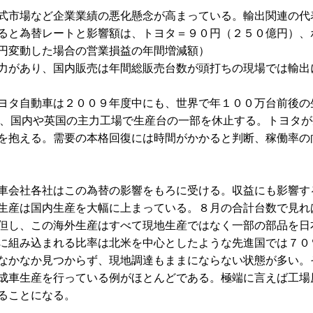
式市場など企業業績の悪化懸念が高まっている。輸出関連の代
ると為替レートと影響額は、トヨタ＝９０円（２５０億円）、
円変動した場合の営業損益の年間増減額）
力があり、国内販売は年間総販売台数が頭打ちの現場では輸出
ヨタ自動車は２００９年度中にも、世界で年１００万台前後の
の閉鎖に加え、国内や英国の主力工場で生産台の一部を休止する。ト
を抱える。需要の本格回復には時間がかかると判断、稼働率の
車会社各社はこの為替の影響をもろに受ける。収益にも影響す
生産は国内生産を大幅に上まっている。８月の合計台数で見れ
但し、この海外生産はすべて現地生産ではなく一部の部品を日
に組み込まれる比率は北米を中心としたような先進国では７０
なかなか見つからず、現地調達もままにならない状態が多い。
成車生産を行っている例がほとんどである。極端に言えば工場
ることになる。