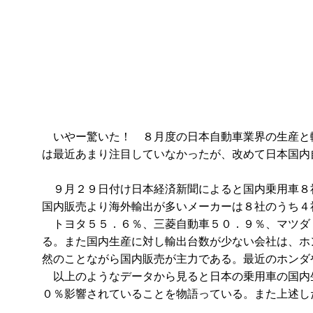
いやー驚いた！ ８月度の日本自動車業界の生産と
は最近あまり注目していなかったが、改めて日本国内
９月２９日付け日本経済新聞によると国内乗用車８
国内販売より海外輸出が多いメーカーは８社のうち４
トヨタ５５．６％、三菱自動車５０．９％、マツダ
る。また国内生産に対し輸出台数が少ない会社は、ホ
然のことながら国内販売が主力である。最近のホンダ
以上のようなデータから見ると日本の乗用車の国内
０％影響されていることを物語っている。また上述し