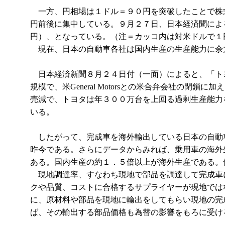
一方、円相場は１ドル＝９０円を突破したことで株
円前後に集中している。９月２７日、日本経済聞によ
円）、となっている。（注＝カッコ内は対米ドルで１
現在、日本の自動車各社は国内生産の生産能力に余
日本経済新聞８月２４日付（一面）によると、「ト
規模で、米General Motorsとの米合弁会社
売減で、トヨタは年３００万台を上回る過剰生産能力
いる。
したがって、完成車を海外輸出している日本の自動
昨今である。さらにデータからみれば、乗用車の海外
ある。国内生産の約１．５倍以上が海外生産である。
現地調達率、すなわち現地で部品を調達して完成車
クや品質、コストに合格するサプライヤーが現地では
に、原材料や部品を現地に輸出をしてもらい現地の完
ば、その輸出する部品価格も為替の影響をもろに受け