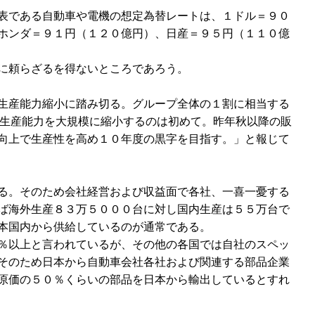
表である自動車や電機の想定為替レートは、１ドル＝９０
ホンダ＝９１円（１２０億円）、日産＝９５円（１１０億
に頼らざるを得ないところであろう。
生産能力縮小に踏み切る。グループ全体の１割に相当する
ヨタが生産能力を大規模に縮小するのは初めて。昨年秋以降の販
向上で生産性を高め１０年度の黒字を目指す。」と報じて
る。そのため会社経営および収益面で各社、一喜一憂する
ば海外生産８３万５０００台に対し国内生産は５５万台で
本国内から供給しているのが通常である。
％以上と言われているが、その他の各国では自社のスペッ
そのため日本から自動車会社各社および関連する部品企業
原価の５０％くらいの部品を日本から輸出しているとすれ