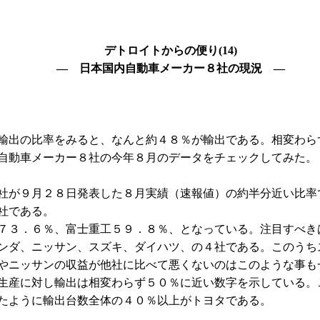
デトロイトからの便り(14)
― 日本国内自動車メーカー８社の現況 ―
輸出の比率をみると、なんと約４８％が輸出である。相変わら
自動車メーカー８社の今年８月のデータをチェックしてみた。
社が９月２８日発表した８月実績（速報値）の約半分近い比率
社である。
７３．６％、富士重工５９．８％、となっている。注目すべき
ンダ、ニッサン、スズキ、ダイハツ、の４社である。このうち
やニッサンの収益が他社に比べて悪くないのはこのような事も
生産に対し輸出は相変わらず５０％に近い数字を示している。
たように輸出台数全体の４０％以上がトヨタである。