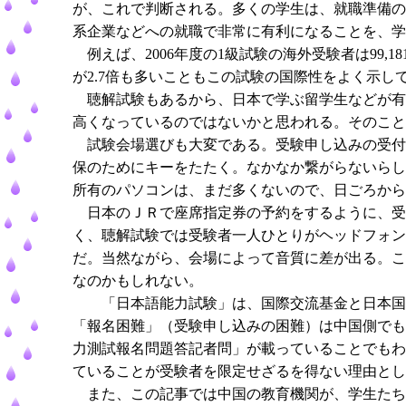
が、これで判断される。多くの学生は、就職準備の
系企業などへの就職で非常に有利になることを、学
例えば、2006年度の1級試験の海外受験者は99,181人
が2.7倍も多いこともこの試験の国際性をよく示し
聴解試験もあるから、日本で学ぶ留学生などが有
高くなっているのではないかと思われる。そのこと
試験会場選びも大変である。受験申し込みの受付
保のためにキーをたたく。なかなか繋がらないらし
所有のパソコンは、まだ多くないので、日ごろから
日本のＪＲで座席指定券の予約をするように、受
く、聴解試験では受験者一人ひとりがヘッドフォン
だ。当然ながら、会場によって音質に差が出る。こ
なのかもしれない。
「日本語能力試験」は、国際交流基金と日本国際
「報名困難」（受験申し込みの困難）は中国側でも
力測試報名問題答記者問」が載っていることでもわ
ていることが受験者を限定せざるを得ない理由とし
また、この記事では中国の教育機関が、学生たち