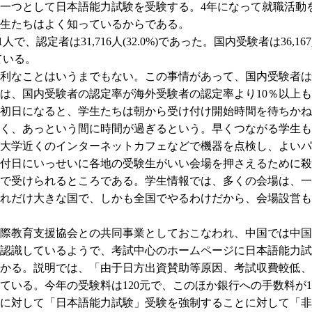
一つとして日本語能力試験を受験する。4年になって就職活動
生たちはよく知っているからである。
で、認定者は31,716人(32.0%)であった。国内受験者は36,16
ている。
利なことはいうまでもない。この事情があって、国内受験者は
は、国内受験者の認定率が海外受験者の認定率より10％以上
初日になると、学生たちは朝から受け付け開始時間を待ちかね
く、あっという間に時間が過ぎるという。早くつながる学生も
大学近くのインターネットカフェなどで機器を点検し、よいパ
付日にいっせいに各地の受験生がいい会場を押さえるために殺
で受けられるところである。学生情報では、多くの会場は、一
れだけ大きな国で、しかも全国でやるわけだから、会場設営も
教育支援協会との共同事業としておこなわれ、中国では中国
認識しているようで、考試中心のホームページに日本語能力試
かる。説明では、「由于日方出資賛助等原因、考試収費較低、
ている。今年の受験料は120元で、このほか銀行への手数料が
に対して「日本語能力試験」受験を強制することに対して「非