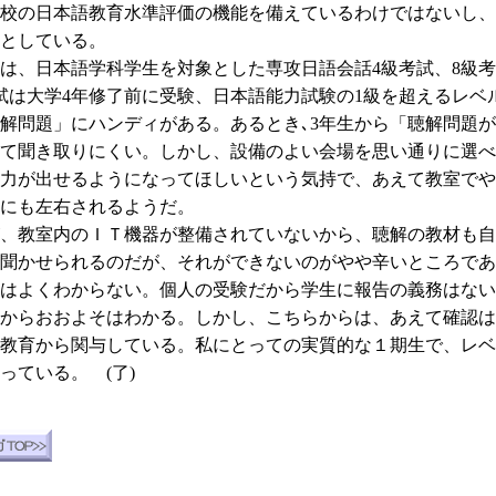
校の日本語教育水準評価の機能を備えているわけではないし、
としている。
、日本語学科学生を対象とした専攻日語会話4級考試、8級考
試は大学4年修了前に受験、日本語能力試験の1級を超えるレベ
問題」にハンディがある。あるとき､3年生から「聴解問題が
て聞き取りにくい。しかし、設備のよい会場を思い通りに選べ
力が出せるようになってほしいという気持で、あえて教室でや
にも左右されるようだ。
、教室内のＩＴ機器が整備されていないから、聴解の教材も自
聞かせられるのだが、それができないのがやや辛いところであ
はよくわからない。個人の受験だから学生に報告の義務はない
からおおよそはわかる。しかし、こちらからは、あえて確認は
教育から関与している。私にとっての実質的な１期生で、レベ
ている。 (了)