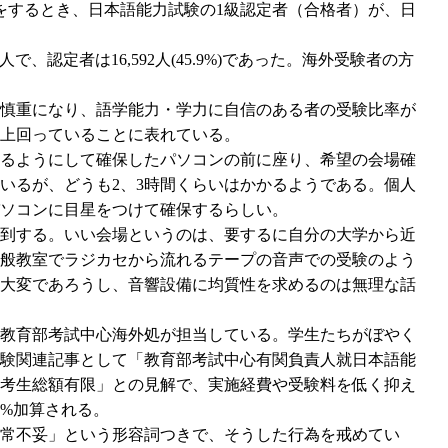
をするとき、日本語能力試験の1級認定者（合格者）が、日
7人で、認定者は16,592人(45.9%)であった。海外受験者の方
慎重になり、語学能力・学力に自信のある者の受験比率が
も上回っていることに表れている。
るようにして確保したパソコンの前に座り、希望の会場確
いるが、どうも2、3時間くらいはかかるようである。個人
ソコンに目星をつけて確保するらしい。
到する。いい会場というのは、要するに自分の大学から近
般教室でラジカセから流れるテープの音声での受験のよう
大変であろうし、音響設備に均質性を求めるのは無理な話
教育部考試中心海外処が担当している。学生たちがぼやく
験関連記事として「教育部考試中心有関負責人就日本語能
考生総額有限」との見解で、実施経費や受験料を低く抑え
1%加算される。
常不妥」という形容詞つきで、そうした行為を戒めてい