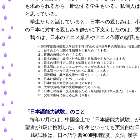
も求められるから、断念する学生もいる。私個人は
と思っている。
学生たちと話していると、日本への親しみは、小
の日本に対する親しみを静かに下支えしたのは、実
我々は、日本のアニメ業界やアニメ作家の諸氏を
＜2008年度吉林師範大学日本学科1年生の日本語学科の志望理由=複数回
１．日本の文化に関する知識をえるため（４８名）
２．将来の就職のため（４２名）
３．日本の政治・経済・社会に関する知識をえるため（３８名）
４．日本の科学技術に関する知識をえるため（３７名）
５．日本語によるコミュニケーションが出来るようにするため（３７名
６．日本語という言語そのものへの興味（３６名）
７．国際理解・異文化交流の一環として（３４名）
８．日本に留学するため（３２名）
９．日本に観光旅行するため（２６名）
10．大学や資格試験の受験準備のため（９名）
11．日本との親善・交流を図るため（短期訪日や日本人受入）（９名）
12．父母の期待に答えるため（９名）
「日本語能力試験」のこと
毎年12月には、中国全土で「日本語能力試験」が実
望者が1級に挑戦した。3年生といっても実質的な
1級試験は、日本語学習900時間程度、文法･漢字（