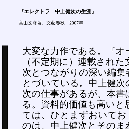
『エレクトラ 中上健次の生涯』
髙山文彦著、文藝春秋 2007年
大変な力作である。『オ
（不定期に）連載された
次とつながりの深い編集
とづいている。中上健次
次の仕事があるが、本書
る。資料的価値も高いと
ては、ひとまずおいてお
のは、中上健次とそのま