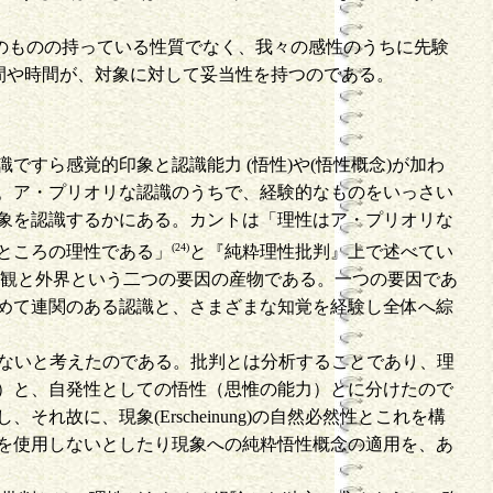
する事物そのものの持っている性質でなく、我々の感性のうちに先験
る空間や時間が、対象に対して妥当性を持つのである。
すら感覚的印象と認識能力 (悟性)や(悟性概念)が加わ
。ア・プリオリな認識のうちで、経験的なものをいっさい
象を認識するかにある。カントは「理性はア・プリオリな
(24)
ところの理性である」
と『純粋理性批判』上で述べてい
主観と外界という二つの要因の産物である。一つの要因であ
めて連関のある認識と、さまざまな知覚を経験し全体へ綜
ならないと考えたのである。批判とは分析することであり、理
）と、自発性としての悟性（思惟の能力）とに分けたので
に、現象(Erscheinung)の自然必然性とこれを構
を使用しないとしたり現象への純粋悟性概念の適用を、あ