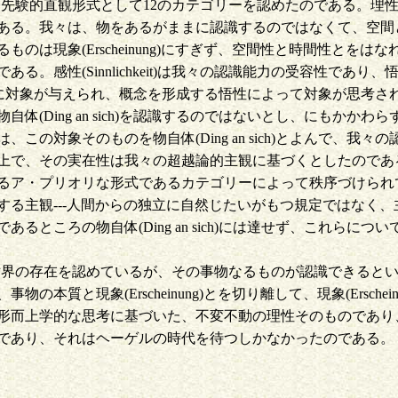
天的な感覚と先験的直観形式として12のカテゴリーを認めたのである
ある。我々は、物をあるがままに認識するのではなくて、空間
象(Erscheinung)にすぎず、空間性と時間性とをはなれた物自
性(Sinnlichkeit)は我々の認識能力の受容性であり、悟性
って我々に対象が与えられ、概念を形成する悟性によって対象が思考
(Ding an sich)を認識するのではないとし、にもかか
の対象そのものを物自体(Ding an sich)とよんで、我
上で、その実在性は我々の超越論的主観に基づくとしたのであ
るア・プリオリな形式であるカテゴリーによって秩序づけられ
する主観---人間からの独立に自然じたいがもつ規定ではなく
るところの物自体(Ding an sich)には達せず、これら
な世界の存在を認めているが、その事物なるものが認識できるというこ
本質と現象(Erscheinung)とを切り離して、現象(Ersch
形而上学的な思考に基づいた、不変不動の理性そのものであり
であり、それはヘーゲルの時代を待つしかなかったのである。