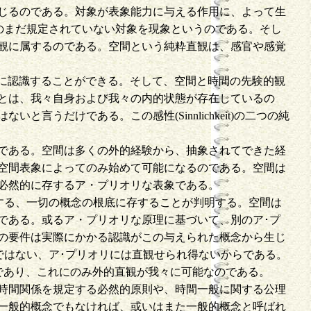
じるのである。対象が表象能力に与える作用に、よって生
直観のまだ規定されていない対象を現象というのである。そし
観に属するのである。空間という純粋直観は、感官や感覚
なわち直接に認識することができる。そして、空間と時間の先験的観
とは、我々自身および我々の内的状態が存在しているの
だけである。この感性(Sinnlichkeit)の二つの純
である。空間は多くの外的経験から、抽象されてできた経
空間表象によってのみ始めて可能になるのである。空間は
必然的に存するア・プリオリな表象である。
に関する、一切の概念の根底に存することが判明する。空間は
である。或るア・プリオリな原理に基づいて、別のア･プ
の要件は実際にかかる認識がこの与えられた概念から生じ
規定ではない、ア･プリオリには直観せられ得ないからである。
条件であり、これにのみ外的直観が我々に可能なのである。
時間関係を規定する必然的原則や、時間一般に関する公理
一般的概念でもなければ、或いはまた一般的概念と呼ばれ