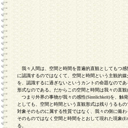
我々人間は、空間と時間を普遍的直観としてもつ感性(Sin
に認識するのではなくて、空間と時間という主観的媒介物
を、認識するに過ぎないというカントの命題なのであ
形式なのである。だからこの空間と時間は我々の直観(A
つまり外界の事物が我々の感性(Sinnlichkei
としても、空間と時間という直観形式は残りうるもの
対象そのものに属する性質ではなく、我々の側に備わ
そのものではなく空間と時間をとおして現れた現象(Ersch
る。