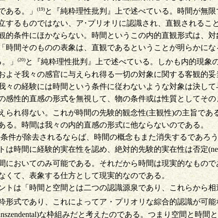
(19)
である。」
と『純粋理性批判』上で述べている。時間が無限
立するものではない、ア･プリオリに認識され、直観されるこ
的条件にほかならない。時間というこの内的直観形式は、対
「時間そのものの表象は、直観であるということが明らかにな
(20)
る。」
と『純粋理性批判』上で述べている。しかも内的現象
およそ我々の感官に与えられ得る一切の対象に関する客観的妥
我々の経験には時間という条件に従わないような対象は決して
の感性的直感の形式を無視して、物の条件或は性質としてその
えられ得ない。これが時間の先験的観念性(主観性)の主旨であ
ある。時間は我々の内的直感の形式に他ならないのである。
特殊な、この条件が除去されるならば、時間の概念もまた消失するで
は時間に経験的実在性を認め、絶対的先験的実在性は否定(nega
間においてのみ可能である。それだから時間は現実的なもので
なくて、表象する仕方として現実的なのである。
ントは「時間と空間とは二つの認識源泉であり、これらから相
粋形式であり、これによってア・プリオリな綜合的認識が可能
nszendental)な枠組みだと考えたのである。つまり空間