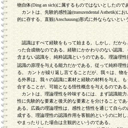
物自体(Ding an sich)に属するものではないとしたの
カントは、先験的感性論(transzendental A
的に存する、直観(Anschauung)形式に外なら
認識はすべて経験をもって始まる。しかし、だからとい
った合成物なのである。経験にかかわりのない認識、
含まない認識を、純粋認識というのである。理論理性
認識の原理を与える能力だかである。従って純粋理性
る。 カントが繰り返し言てることだが、我々は、物
る外界は、我々の認識に素材と経験の材料を与え、も
合することが、可能となる悟性概念を与えるのである
カントは、理論理性を吟味するには、まず認識能力とし
性に先験的な要素と後天的な要素とを分けることであ
ある。広義の理論理性は、感性と悟性を通じて自らの超越
成する、理論理性の認識作用を客観的というのに対し
やまったりした場合は主観的というのである。