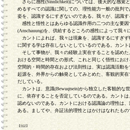
さらに感性(Sinnlichkeit)については、後
めるすべての認識に関しての、理性能力一般の批判で
姿を、認識するにすぎないのである。我々が、認識するものは現
感性と悟性とはあらゆる認識作用の二つの主な要因である。感
(Anschauung)を、供給するところの感性によ
カントによれば、我々は現象を、認識するにすぎず物自体
に関する学は存在しないとしているのである。カントは、こ
そして事物が、我々の経験上実在することを認めた
おける空間と時間との形式、これと同じく悟性におけ
空間的・時間的存在および法則性は、実は認識活動を
起源を、外界からの触発としてみとめた、客観的実在であ
だしている。
カントは、意識(Bewuqtsein)から独立した客観的
に、依存することを否定しているのである。カントは、事物の
認めないのである。カントにおける認識論の理性は、
ある。ましてや、弁証法的理性とはかけはなれたもの
【注記】