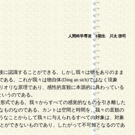
科学専攻 8期生 川太 啓司
すなわち直接に認識することができる。しかし我々は物をありのまま
れが我々は物自体(Ding an sich)ではなく現象
リオリな原理であり、感性的直観に本源的に具わっている
るというのである。
らない形式である。我々からすべての感覚的なものを引き離した
なものなのである。カントは空間と時間を、我々の直観の
うなことからして我々に与えられるすべての対象は、対象
は知りうることができないものであり、したがって不可知となるのであ