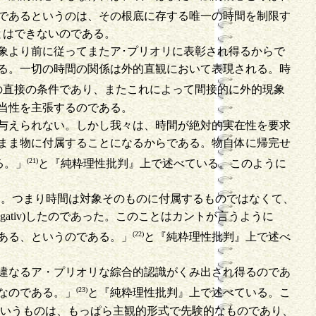
であるというのは、その根底に存する唯一の時間を制限す
とはできないのである。
象より前に従ってまたア･プリオリに表彰され得るからで
る。一切の時間の関係は外的直観において表現される。時
の直接の条件であり、またこれによって間接的に外的現象
当性を主張するのである。
与えられない。しかし我々は、時間が絶対的実在性を要求
まま物に付属することになるからである。物自体に帰完せ
(21)
る。」
と『純粋理性批判』上で述べている。このように
あろう。つまり時間は対象そのものに付属するものではなくて、
tiv)したのであった。このことはカントが言うように
(22)
ある、というのである。」
と『純粋理性批判』上で述べ
違なるア・プリオリな綜合的認識がくみ出され得るのであ
(23)
なのである。」
と『純粋理性批判』上で述べている。こ
と時間というものは、もっぱら主観的形式で先験的なものであり、