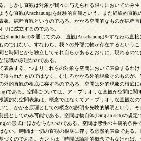
る。しかし直観は対象が我々に与えられる限りにおいてのみ生
な直観(Anschauung)を経験的直観という、また経験的
表象、純粋直観というのである。かかる空間的なものが純粋直
オリに成立するのである。
nlichkeit)を通じてのみ、直観(Anschauung)をす
ものではない。すなわち、我々の外部に物が存在するというこ
時間とから独立してそれ自らがあるとおりに、現れるのではないと言う
な認識の原理なのである。
て表象する、つまりこれらの対象を空間において表象するわけ
て得られたものではなく、むしろかかる外的現象そのものが、
の外的直観の根底に存するのである。空間は外的現象の根底に
auung)である。空間については、ア・プリオリな直観が空間
根源的な空間表象は、概念ではなくてア・プリオリな直観なの
いて、かかる原理としての概念の説明を先験的解明という。そ
してのみ可能である。空間は物自体(Ding an sich)の
einung)の形式にほかならないのである。空間は感性の主観的
はない。時間は一切の直観の根底に存する必然的表象である。
基づくのである。カントは「時間は論証的概念でもなければ、