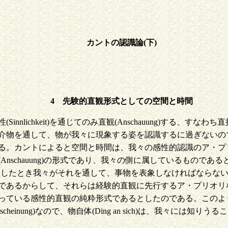
カントの認識論(下)
人間
4 先験的直観形式としての空間と時間
nlichkeit)を通じてのみ直観(Anschauung)する、
を通して、物が我々に現象する姿を認識するに過ぎないのである。こ
る。カントによると空間と時間は、我々の感性的認識のア・プ
nschauung)の形式であり、我々の側に属しているものであ
t)を、触発したとき我々がそれを通して、事物を表象しなければな
であるからして、それらは経験的直観に先行するア・プリオリ
っている感性的直観の純粋形式であるとしたのである。このよ
einung)なので、物自体(Ding an sich)は、我々に