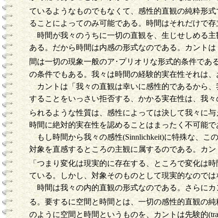
ているようなものでもなくて、感性的直観の純粋形式
ることによってのみ可能である。時間はそれだけで存
時間が我々のうちに一切の直観を、生じせしめる主観
ある。だから時間は内感の形式なのである。カントは
間は一切の現象一般のア･プリオリな形式的条件であ
の条件でもある。我々は時間の経験的実在性それは、
カントは「我々の直観は幸いに感性的であるから、
することをいっさい拒否する、かかる実在性は、我々
られるような性質は、感性によっては決して我々に与
時間に絶対的実在性を認めることはまったく不可能で
もし時間から我々の感性(Sinnlichkeit)に
対象を直感するところの主観に属するのである。カント
「つまり変化は現実的に存在する、ところで変化は時
ている。しかし、対象そのものとして現実的なのでは
時間は我々の内的直観の形式なのである。さらにカ
る。要するに空間と時間とは、一切の感性的直観の純
のように空間と時間というものを、カントは先験的(tra