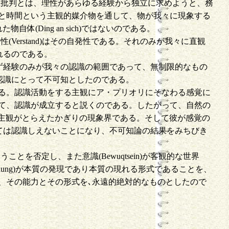
。理性批判とは、理性があらゆる経験から独立に求めようと、務
と時間という主観的媒介物を通して、物が我々に現象する
体(Ding an sich)ではないのである。
(Verstand)はその自発性である。それのみが我々に直観
されるのである。
わらず経験のみが我々の認識の範囲であって、無制限的なもの
々の認識にとって不可知としたのである。
る。認識活動をする主観にア・プリオリにそなわる感覚に
て、認識が成立すると説くのである。したがって、自然の
、主観がとらえたかぎりの現象界である。そして彼が感覚の
については認識しえないことになり、不可知論の結果をみちびき
とを否定し、また意識(Bewuqtsein)が客観的な世界
einung)が本質の発現であり本質の現れる形式であることを、
、その能力とその形式を､永遠的絶対的なものとしたので