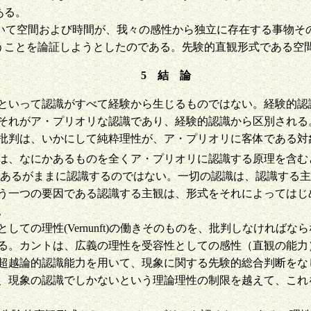
である。
sthetik)において空間および時間が、我々の感性から独立に存在
ないということを論証しようとしたのである。先験的直観形式であ
5 結 論
って認識がすべて経験から生じるものではない。経験的認識で
それがア・プリオリな認識であり、経験的認識から区別される
批判は、いかにして純粋理性が、ア・プリオリに客体である対
は、なにかあるものを全くア・プリオリに認識する原理を含む
をあるがままに認識するのではない。一切の認識は、認識する
う一つの要因である認識する主観は、形式をそれによってはじ
。
ての理性(Vernunft)の働きそのものを、批判しなければ
る。カントは、広義の理性を受容性としての感性（直観の能力
論的認識能力を用いて、現象に関する先験的総合判断をなし、それ故
、現象の認識でしかないという理論理性の制限を越えて、これ