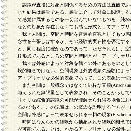
認識が直接に対象と関係するための方法は直観であ
じた結果は感覚である。感覚に介して対象に関係するよう
て感覚に属するものを一切含んでいないものを、純粋
などの対象が存在しなくても感性形式としてア・プリ
我々人間は、空間と時間を普遍的直観としてもつ感性(Sin
念性を主張しはするが、その経験的実在性を否定する
と、同じ程度に確かなのであって、ただそれらは、空間と
粋形式であるところの空間と時間とが、ア・プリオリ
我々は外感によって対象を我々の外にあるものとし
験的概念ではない。空間現象は外的現象の経験によっ
ア・プリオリな必然的表象であって、この表象は一切
また空間は一般概念ではなくて純粋な直観(Ansch
与えられた無限量として表象され、そのことからして
リオリな綜合的認識の可能が理解せられ得る場合にお
るのである。この認識はこの概念を説明する仕方が、前提と
空間は外感によって表象せられる一切の現象(Ersch
時間はなんらかの経験から抽象された経験的概念で
が可能であることは、かかるア・プリオリな必然性に