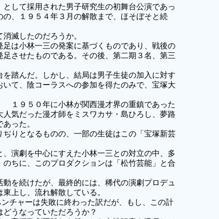
」として採用された男子研究生の初舞台公演であっ
のの、１９５４年３月の解散まで、ほそぼそと続
て消滅したのだろうか。
発足は小林一三の発案に基づくものであり、戦後の
発足させたものである。その後、第二期３名、第三
台を踏んだ。しかし、結局は男子生徒の加入に対す
おいて、陰コーラスへの参加を得たのみで、宝塚大
。 １９５０年に小林が関西漫才界の重鎮であった
大人気だった漫才師をミスワカサ・島ひろし、夢路
であった。
りぢりとなるものの、一部の生徒はこの「宝塚新芸
と、演劇を中心にすえた小林一三との対立の中、多
、のちに、このプロダクションは「松竹芸能」と合
活動を続けたが、最終的には、稀代の演劇プロデュ
は東上し、流れ解散している。
ンチャーは失敗に終わった訳だが、もし、この計
団はどうなっていただろうか？