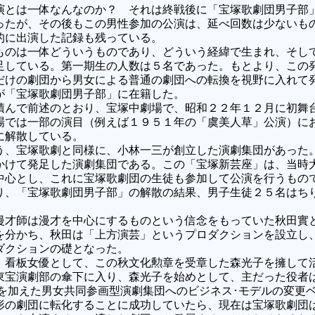
とは一体なんなのか？ それは終戦後に「宝塚歌劇団男子部
ったが、その後もこの男性参加の公演は、延べ回数は少ないも
的に出演した記録も残っている。
のは一体どういうものであり、どういう経緯で生まれ、そし
している。第一期生の人数は５名であった。もとより、この
だけの劇団から男女による普通の劇団への転換を視野に入れて
が「宝塚歌劇団男子部」に在籍した。
んで前述のとおり、宝塚中劇場で、昭和２２年１２月に初舞
場では一部の演目（例えば１９５１年の「虞美人草」公演）に
に解散している。
、宝塚歌劇と同様に、小林一三が創立した演劇集団があった
かけて発足した演劇集団である。この「宝塚新芸座」は、当時
中心とし、これに宝塚歌劇団の生徒も参加して公演を行うもの
、「宝塚歌劇団男子部」の解散の結果、男子生徒２５名はち
才師は漫才を中心にするものという信念をもっていた秋田實
を分かち、秋田は「上方演芸」というプロダクションを設立し
ダクションの礎となった。
看板女優として、この秋文化勲章を受章した森光子を擁して
東宝演劇部の傘下に入り、森光子を始めとして、主だった役者
加えた男女共同参画型演劇集団へのビジネス･モデルの変更ベ
形の劇団に転化することに成功していたら、現在は宝塚歌劇