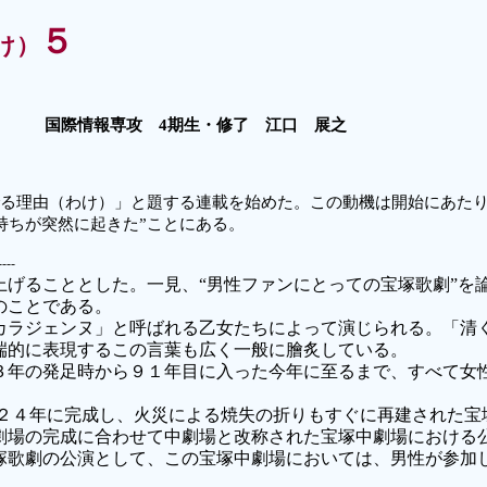
５
け）
国際情報専攻 4期生・修了 江口 展之
る理由（わけ）」と題する連載を始めた。この動機は開始にあたり
持ちが突然に起きた”ことにある。
----
げることとした。一見、“男性ファンにとっての宝塚歌劇”を
のことである。
ラジェンヌ」と呼ばれる乙女たちによって演じられる。「清
端的に表現するこの言葉も広く一般に膾炙している。
年の発足時から９１年目に入った今年に至るまで、すべて女
４年に完成し、火災による焼失の折りもすぐに再建された宝
劇場の完成に合わせて中劇場と改称された宝塚中劇場における
歌劇の公演として、この宝塚中劇場においては、男性が参加
。