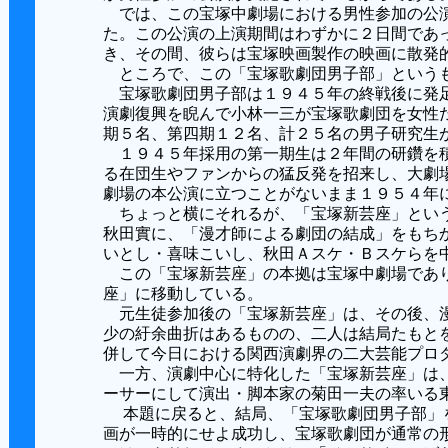
では、この宝塚中劇場における男性参加の公演
た。この公演の上演期間はわずかに２日間であ
き、その間、彼らは宝塚映画製作の映画に散発
ところで、この「宝塚歌劇団男子部」というも
宝塚歌劇団男子部は１９４５年の終戦後に発足
演劇復興を睨んで小林一三が宝塚歌劇団を女性
期５名、第四期１２名、計２５名の男子研究生
１９４５年採用の第一期生は２年間の研鑽を積
る在団生やファンからの猛反発を招来し、大劇
劇場の本公演に立つことがないまま１９５４年
ちょっと横にそれるが、「宝塚新芸座」という
秋田實に、「漫才師による劇団の結成」をもち
いとし・喜味こいし、秋田Ａスケ・Ｂスケらを
この「宝塚新芸座」の本拠は宝塚中劇場であり
座」に移動している。
元生徒参加後の「宝塚新芸座」は、その後、漫
少の紆余曲折はあるものの、二人は結局たもと
併して今日における関西演劇界の二大芸能プロ
一方、演劇中心に特化した「宝塚新芸座」は、
ーサーにして演出・脚本家の菊田一夫の率いる
本題に戻ると、結局、「宝塚歌劇団男子部」を
画が一時的にせよ成功し、宝塚歌劇団が通常の