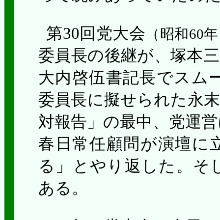
第
30
回党大会
（昭和
60
年
委員長の後継が、塚本三
大内啓伍書記長でスム
委員長に擬せられた永末
対報告」の最中、党運営
春日常任顧問が演壇に
る」とやり返した。そし
ある。