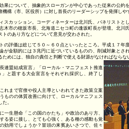
効果について、抽象的スローガンが中心であった従来の公約を
僚機構（市、区役所）に対し首長のリーダーシップを発揮しや
ィスカッション。コーディネーターは北川氏、パネリストとし
志木市の穂坂市長、北海道ニセコ町の逢坂町長が登壇。北川
ストのあり方などについて意見が交わされた。
トの評価は総じて５０～６０点といったところ。平成１７年度
論が金額的には３兆円に近づいているものの、削減対象とさ
るためには、独自の責任と判断で使える財源がなければならな
長連盟結成宣言」「ローカル・マニフェスト推進
う」と題する大会宣言をそれぞれ採択し、終了し
これまで官僚や役人主導といわれてきた政策立案
うものの体質改善に向けて、ローカルマニフェス
した。
に一生懸命「この国のかたち」や政治のあり方、
する姿に接し、とても心強く、ある種の感動も覚
の効用でしょうか？冒頭の来賓あいさつで、佐々