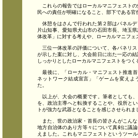
これらの報告ではローカルマニフェストの
民への責任が明確になること、部下である官
休憩をはさんで行われた第２部はパネルデ
片山知事、愛知県犬山市の石田市長、埼玉県
体改革」に対する考えや、ローカルマニフェ
三位一体改革の評価について、各パネリス
が示した案に対し、大会前日に出た一応の結
しっかりとしたローカルマニフェストをつく
最後に、「ローカル・マニフェスト推進首
ネットワーク結成宣言」「ゲームを変えよ
た。
以上が、大会の概要です。筆者としても、
を、政治主導へと転換することや、役所とい
トが強力な武器となることを感じさせられま
また、世の政治家・首長の皆さんがこんな
地方自治体のあり方等々について真剣に議論
えました。これもマニフェストというツール