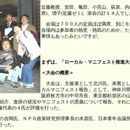
近藤教授、安田、亀田、小宮山、荻原、内
席)、増子(近藤ゼミ)、添谷の計１４人でし
会場は７００人の定員ほぼ満席、別にモ
会場内は参加者の熱意・熱気のためか、た
事情もあったみたいですが。
まずは、「ローカル・マニフェスト推進大
＜大会の概要＞
大会は、主催者として北川氏、来賓とし
カルマニフェスト報告」として、神奈川
阪府枚方市の中司市長、東京都杉並区の
紹介、進捗の状況やマニフェストの意義について報告。それ
藤代表の４氏が評価を行った。
の吉岡氏、ＮＰＯ政策研究所理事長の木原氏、日本青年会議所
行った。