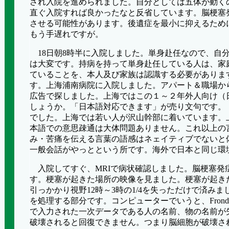
され入院を進められました。自分としては五体が動く
直ぐ入院すれば良かったなと反省しています。脳梗塞
させる可能性があります。後遺症を最小に抑えるため
もう手遅れですが。
18
日朝
8
時半に入院しました。単身赴任なので、自
は大変です。持病を持って単身赴任している人は、家
ていることを、本人及び家族は認識する必要がありま
す。上海浦南病院に入院しました。アパート＆職場か
広告で探しました。上海ではこの１～２年外人向け（
しょうか。「日本語対応できます」が売り文句です。
でした。上海では若い人が沢山幹部に着いています。
本語での意思疎通は大体問題ありません。これ以上の
み・苦痛を伝える言葉の語感はネェイティブでないと
一般会話がやっとという所です。海外で日本と同じ環
入院してすぐ、
MRI
で病状確認しました。脳梗塞発
す。梗塞が起きた場所の映像を見ました。梗塞が起き
引っかかり視野
12
時～
3
時の
1/4
を失っただけで済みま
を処理する部分です。コンピューターでいうと、
Frond
で入力された一次データである人の名前、物の名前が
破壊されると回復できません。つまり脳細胞が破壊さ