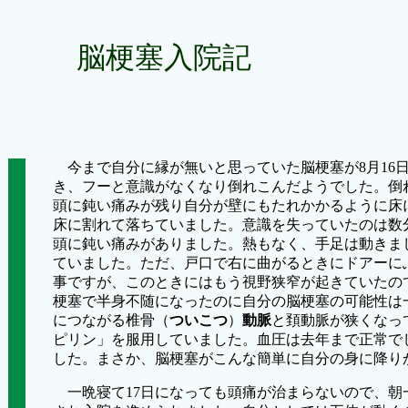
脳梗塞入院記
今まで自分に縁が無いと思っていた脳梗塞が
8
月
16
き、フーと意識がなくなり倒れこんだようでした。倒
頭に鈍い痛みが残り自分が壁にもたれかかるように床
床に割れて落ちていました。意識を失っていたのは数
頭に鈍い痛みがありました。熱もなく、手足は動きま
ていました。ただ、戸口で右に曲がるときにドアーに
事ですが、このときにはもう視野狭窄が起きていたの
梗塞で半身不随になったのに自分の脳梗塞の可能性は
につながる椎骨（
ついこつ
）
動脈
と頚動脈が狭くなっ
ピリン」を服用していました。血圧は去年まで正常で
した。まさか、脳梗塞がこんな簡単に自分の身に降り
一晩寝て
17
日になっても頭痛が治まらないので、朝