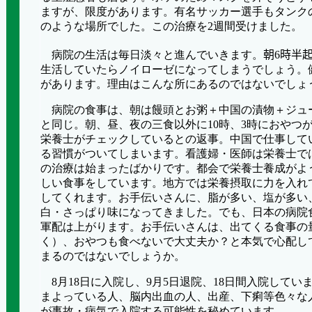
ますが、限度があります。有名サッカー選手もタンク
のような場所でした。この治療を
2
週間受けました。
病院の生活は毎日淡々と進んでいきます。
朝
6
時半
生活していたらノイローゼになってしまうでしょう。
があります。理由はこんな所にあるのではないでしょ
病院の食事は、朝は饅頭とお粥＋中国の漬物＋ジュ
と同じ。朝、昼、夜の三食以外に
10
時、
3
時におやつ
栄養士がチェックしているとの返事。中国で仕事して
る習慣がついてしまいます。看護婦・医師は栄養士で
の治療は始まったばかりです。都会で栄養士養成がよ
しい食事をしています。地方では栄養摂取に力を入れ
してくれます。お手伝いさんに、脂が多い、塩が多い
白・さっぱり味になってきました。でも、日本の病院
軍配は上がります。お手伝いさんは、出てくる食事の
く）、おやつも食べないで大丈夫か？と本気で心配し
まるのではないでしょうか。
8
月
18
日に入院し、
9
月
5
日退院、
18
日間入院してい
まよっている人、脳内出血の人、出産、下痢等色々な
が事故・病気で入院する可能性を秘めています。