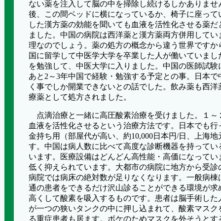
ない薬を注入して脳の中を掃除し続けるしかありませ
後、この間ベッドに横になっているか、椅子に座って
した漢方薬の効能を聞いても血液を活性化させる薬だ
ました。中国の病院は西洋薬と漢方薬両方併用してい
理なのでしょう。薬の処方の概念から違う世界ですか
国に留学して中医学大学を卒業した人が働いていまし
を勉強して、中医大学に入りました。中国の医師試験
あと
2
～
3
年中国で経験・勉強する予定との事。日本で
く事でしか開業できないとの話でした。飲み薬も西洋
療薬として処方されました。
点滴治療と一緒に高圧酸素治療を受けました。１～
血液を活性化させるという治療方法です。日本でも行
金持ち用（部屋代が高い、約
10,000
日本円
/
日、上海地
す。中国は病人数に比べて高度な診断機器を持ってい
います。医療設備はどんどん高性能・高価になってい
低く抑えられています。大都市の病院に地方から受診
病院では病床の絶対数が足りなくなります。一般病棟
通の患者をできるだけ沢山診ることができる環境が求
高くして酸素を吸入するものです。患者は脳手術した
が一つの狭いタンクの中に押し込まれて、酸素マスク
る重症患者も居ます。ボケのためマスクを外そうとす