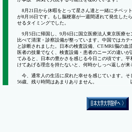
8
月
21
日から休暇をとって星さん達と一緒にチベッ
が
8
月
16
日です。もし脳梗塞が一週間遅れて発生した
せるタイミングでした。
9
月
5
日に帰国し、
9
月
6
日に国立医療法人東京医療セ
比べて清潔・診察設備が整っています。中国ではカテ
と診断されました。日本の検査設備、
CT/MRI/
脳の血
医者の技量でなく、検査設備・患者のニーズの違いが
てみると、日本の豊かさを感じる今日この頃です。平
けてあげる理念を持たないと、何時かしっぺ返しが来
今、通常人の生活に戻れた幸せを感じています。そ
56
歳、残り時間はあまりありません。 