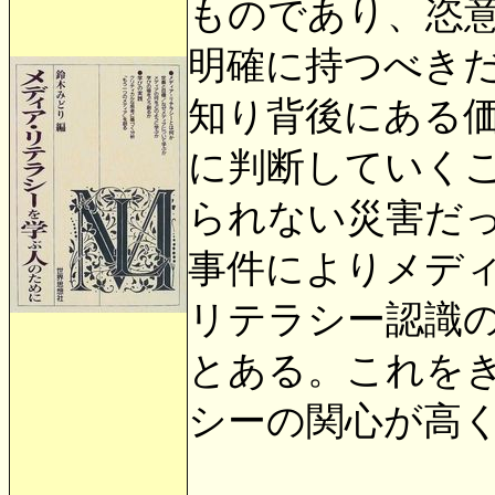
ものであり、恣
明確に持つべき
知り背後にある
に判断していく
られない災害だ
事件によりメデ
リテラシー認識
とある。これを
シーの関心が高